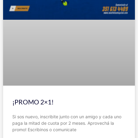
¡PROMO 2×1!
Si sos nuevo, inscribite junto con un amigo y cada uno
paga la mitad de cuota por 2 meses. Aprovechá la
promo! Escribinos o comunicate