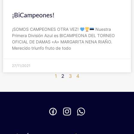
¡BiCampeones!
¡SOMOS CAMPEONES OTRA VEZ!
Nuestra
Primera División Azul es BICAMPEONA DEL TORNEO
OFICIAL DE DAMAS «A» MARGARITA NENA RIAÑO.
Merecido triunfo fruto de todo
27/11/2021
1
2
3
4