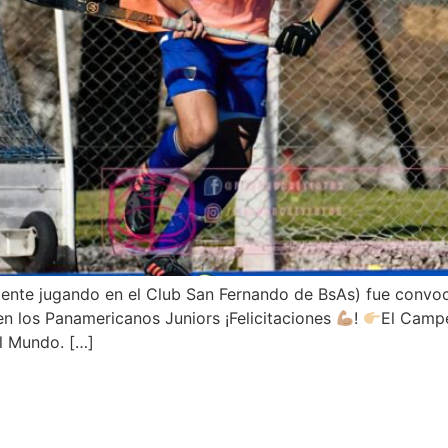
lmente jugando en el Club San Fernando de BsAs) fue convo
en los Panamericanos Juniors ¡Felicitaciones
!
El Campe
el Mundo. […]